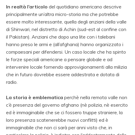
In realtà l’articolo
del quotidiano americano descrive
principalmente un’altra micro-storia ma che potrebbe
essere molto interessante, quella degli anziani della valle
di Shinwari, nel distretto di Achin (sud-est al confine con
il Pakistan). Anziani che dopo una lite con i talebani
hanno preso le armi e (all’afghana) hanno organizzato i
compaesani per difendersi. Un caso locale che ha spinto
le forze speciali americane a pensare globale e ad
intervenire locale fornendo approvigionamenti alla milizia
che in futuro dovrebbe essere addestrata e dotata di
radio.
La storia è emblematica
perchè nella remota valle non
c’è presenza del governo afghano (nè polizia, nè esercito
ed è immaginabile che se ci fossero truppe straniere, la
loro presenza scatenerebbe nuovi conflitti) ed è
immaginabile che non ci sarà per anni visto che, in
particolare la polizia, è indietro con l’addestramento delle