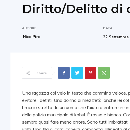
Diritto/Delitto di
AUTORE
DATA
Nico Piro
22 Settembre
Share
Una ragazza col velo in testa che cammina veloce, p
evitare i detriti. Una donna di mezz’età, anche lei col
braccio stretto da un uomo che l’aiuta a entrare in un
della polizia municipale di kabul. È rosso e bianco. C
sembra quasi fare meno orrore. Sono tutti imbrattati d
volti. Una fila di corpi coperti, composta, allineata al 