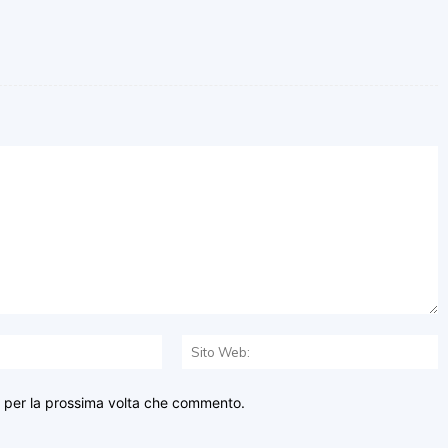
Email:*
S
W
r per la prossima volta che commento.