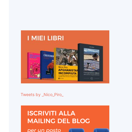
Tweets by _Nico_Piro_