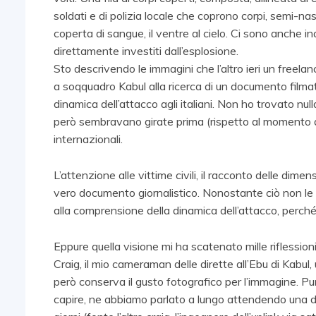
soldati e di polizia locale che coprono corpi, semi-na
coperta di sangue, il ventre al cielo. Ci sono anche in
direttamente investiti dall’esplosione.
Sto descrivendo le immagini che l’altro ieri un freela
a soqquadro Kabul alla ricerca di un documento filmat
dinamica dell’attacco agli italiani. Non ho trovato nu
però sembravano girate prima (rispetto al momento dell
internazionali.
L’attenzione alle vittime civili, il racconto delle dim
vero documento giornalistico. Nonostante ciò non le
alla comprensione della dinamica dell’attacco, perché p
Eppure quella visione mi ha scatenato mille riflession
Craig, il mio cameraman delle dirette all’Ebu di Kabu
però conserva il gusto fotografico per l’immagine. Pur 
capire, ne abbiamo parlato a lungo attendendo una dire