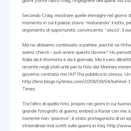
giorni (fonte l’altro craig, l’ingegnere dell’uplink via sat
Secondo Craig, mostrare quelle immagini nel giorno dei
momento in cui il paese stava “maturando” il lutto, pe
argomento di opportunità, convincente, “secco”, il su
Ma ne abbiamo continuato a parlare, perchè se l’inform
siamo chiesti – può avere questo dovere? Ho pensato 
Italia da il riformista e da il giornale. Ma il vero dib
recente negli stati uniti per la foto del Marines moren
governo contrario ma l’AP l’ha pubblica lo stesso. Un
http://lens.blogs.nytimes.com/2009/09/04/behind-
Times.
Tra l’altro di quella foto, proprio nei giorni in cui t
grande fotografo di guerra, embed a Kunar con me, lu
morente non “piaceva”, è stato protagonista di un epis
straordinari mai scritti sulla guerra in Iraq. http: