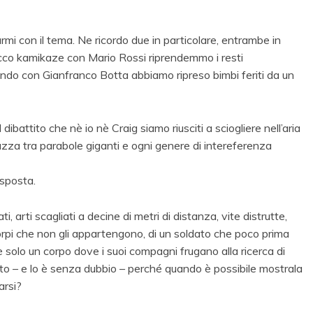
armi con il tema. Ne ricordo due in particolare, entrambe in
cco kamikaze con Mario Rossi riprendemmo i resti
quando con Gianfranco Botta abbiamo ripreso bimbi feriti da un
ibattito che nè io nè Craig siamo riusciti a sciogliere nell’aria
razza tra parabole giganti e ogni genere di intereferenza
isposta.
i, arti scagliati a decine di metri di distanza, vite distrutte,
i corpi che non gli appartengono, di un soldato che poco prima
 solo un corpo dove i suoi compagni frugano alla ricerca di
sto – e lo è senza dubbio – perché quando è possibile mostrala
arsi?