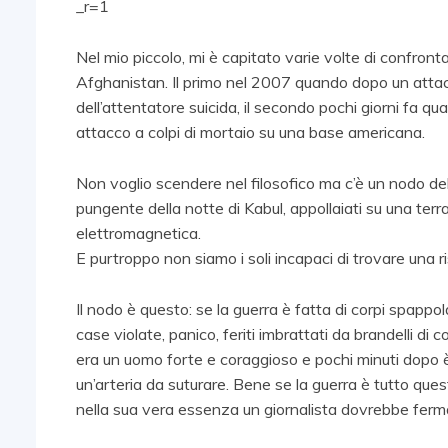
_r=1
Nel mio piccolo, mi è capitato varie volte di confront
Afghanistan. Il primo nel 2007 quando dopo un atta
dell’attentatore suicida, il secondo pochi giorni fa 
attacco a colpi di mortaio su una base americana.
Non voglio scendere nel filosofico ma c’è un nodo del d
pungente della notte di Kabul, appollaiati su una ter
elettromagnetica.
E purtroppo non siamo i soli incapaci di trovare una r
Il nodo è questo: se la guerra è fatta di corpi spappolat
case violate, panico, feriti imbrattati da brandelli d
era un uomo forte e coraggioso e pochi minuti dopo è
un’arteria da suturare. Bene se la guerra è tutto que
nella sua vera essenza un giornalista dovrebbe ferm