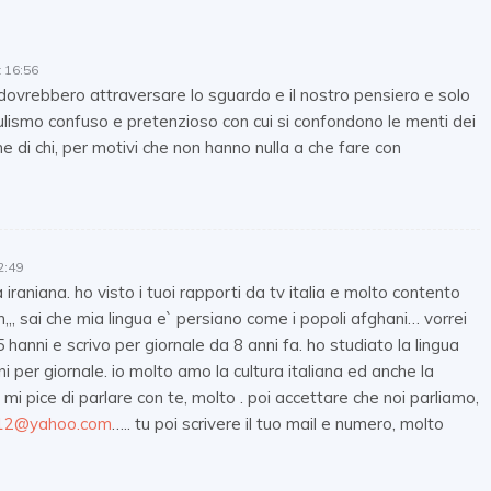
 16:56
dovrebbero attraversare lo sguardo e il nostro pensiero e solo
pulismo confuso e pretenzioso con cui si confondono le menti dei
che di chi, per motivi che non hanno nulla a che fare con
2:49
raniana. ho visto i tuoi rapporti da tv italia e molto contento
n,,, sai che mia lingua e` persiano come i popoli afghani… vorrei
 25 hanni e scrivo per giornale da 8 anni fa. ho studiato la lingua
iani per giornale. io molto amo la cultura italiana ed anche la
 mi pice di parlare con te, molto . poi accettare che noi parliamo,
312@yahoo.com
….. tu poi scrivere il tuo mail e numero, molto