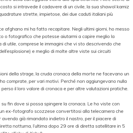
scosto si intravede il cadavere di un civile, la sua shawol kamiz
quadrature strette, impietose, dei due caduti italiani più
nce afghano mi ha fatto recapitare. Negli ultimi giorni, ho messo
o o fotografico che potesse aiutarmi a capire meglio la
lla di utile, comprese le immagini che vi sto descrivendo che
’esplosione) e meglio di molte altre viste sui circuiti
ensioni della strage, la cruda cronaca della morte ne facevano un
 ho comprate, per vari motivi. Perché non aggiungevano nulla
erso il loro valore di cronaca e per altre valutazioni pratiche.
i su fin dove si possa spingere la cronaca. Le ho viste con
l, un ex-fotografo scozzese convertitosi alla telecamera che
avendo già rimandato indietro il nastro, per il piacere di
tta notturna, l’ultima dopo 29 ore di diretta satellitare in 5