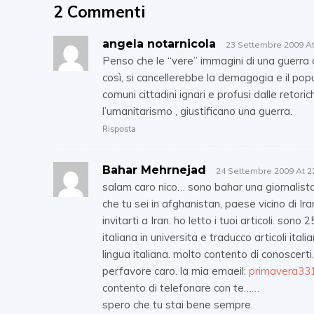
2 Commenti
angela notarnicola
23 Settembre 2009 At
Penso che le “vere” immagini di una guerra 
così, si cancellerebbe la demagogia e il po
comuni cittadini ignari e profusi dalle retori
l’umanitarismo , giustificano una guerra.
Risposta
Bahar Mehrnejad
24 Settembre 2009 At 2
salam caro nico… sono bahar una giornalista i
che tu sei in afghanistan, paese vicino di Ira
invitarti a Iran. ho letto i tuoi articoli. sono
italiana in universita e traducco articoli ital
lingua italiana. molto contento di conoscerti.
perfavore caro. la mia emaeil:
primavera3
contento di telefonare con te……
spero che tu stai bene sempre.