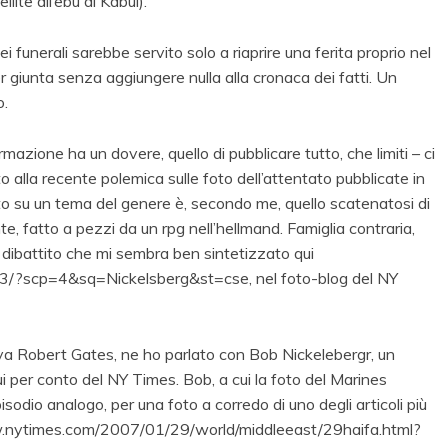
ellite all’ebu di Kabul).
 funerali sarebbe servito solo a riaprire una ferita proprio nel
r giunta senza aggiungere nulla alla cronaca dei fatti. Un
o.
azione ha un dovere, quello di pubblicare tutto, che limiti – ci
alla recente polemica sulle foto dell’attentato pubblicate in
attito su un tema del genere è, secondo me, quello scatenatosi di
te, fatto a pezzi da un rpg nell’hellmand. Famiglia contraria,
 dibattito che mi sembra ben sintetizzato qui
13/?scp=4&sq=Nickelsberg&st=cse, nel foto-blog del NY
uonava Robert Gates, ne ho parlato con Bob Nickelebergr, un
i per conto del NY Times. Bob, a cui la foto del Marines
odio analogo, per una foto a corredo di uno degli articoli più
//www.nytimes.com/2007/01/29/world/middleeast/29haifa.html?