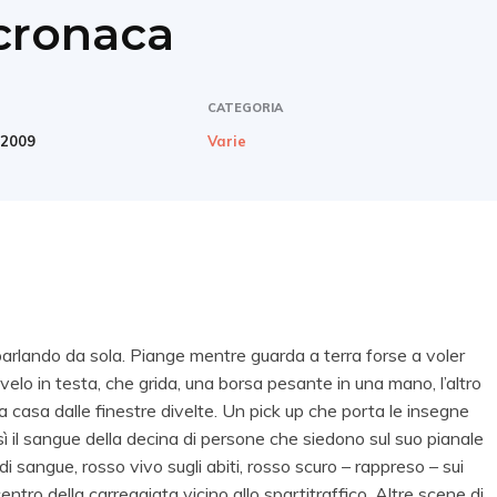
 cronaca
CATEGORIA
 2009
Varie
arlando da sola. Piange mentre guarda a terra forse a voler
 velo in testa, che grida, una borsa pesante in una mano, l’altro
a casa dalle finestre divelte. Un pick up che porta le insegne
osì il sangue della decina di persone che siedono sul suo pianale
i sangue, rosso vivo sugli abiti, rosso scuro – rappreso – sui
centro della carreggiata vicino allo spartitraffico. Altre scene di