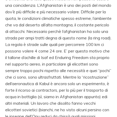
una coincidenza. L’Afghanistan è uno dei posti del mondo
dov’è più difficile e più necessario volare. Difficile per la
quota, le condizioni climatiche spesso estreme, l’ambiente
che va dal deserto all’alta montagna, il costante pericolo
di attacchi. Necessario perchè l’afghanistan ha solo una
strada per ampi tratti degna di questo nome (la ring road).
La regola è strade sulle quali per percorrere 100 km ci
possono volere 4 come 24 ore. E’ per questo motivo che
il tallone d’achille di Isaf ed Enduring Freedom sta proprio
nel supporto aereo, in particolare gli elicotteri sono
sempre troppo pochi rispetto alle necessità e quei “pochi”
che ci sono, sono ultrasfruttati. Mentre la “ricostruzione”
dell’aeronautica di Kabul è ancora solo un esperimento, è
forte il ricorso ai contractors, per lo più per il trasporto di
acqua in bottiglia (sì, siamo in Afghanistan appunto) edi
altri materiali. Un lavoro che disolito fanno vecchi
elicotteri sovietici (bianchi, ne ho visto alcuni persino con
le insegne dell’Onu reduci da chissà quali missioni