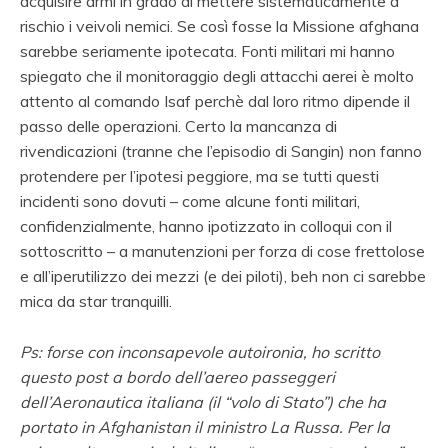
acquisire armi in grado di mettere sistematicamente a
rischio i veivoli nemici. Se così fosse la Missione afghana
sarebbe seriamente ipotecata. Fonti militari mi hanno
spiegato che il monitoraggio degli attacchi aerei è molto
attento al comando Isaf perchè dal loro ritmo dipende il
passo delle operazioni. Certo la mancanza di
rivendicazioni (tranne che l’episodio di Sangin) non fanno
protendere per l’ipotesi peggiore, ma se tutti questi
incidenti sono dovuti – come alcune fonti militari,
confidenzialmente, hanno ipotizzato in colloqui con il
sottoscritto – a manutenzioni per forza di cose frettolose
e all’iperutilizzo dei mezzi (e dei piloti), beh non ci sarebbe
mica da star tranquilli.
Ps: forse con inconsapevole autoironia, ho scritto
questo post a bordo dell’aereo passeggeri
dell’Aeronautica italiana (il “volo di Stato”) che ha
portato in Afghanistan il ministro La Russa. Per la