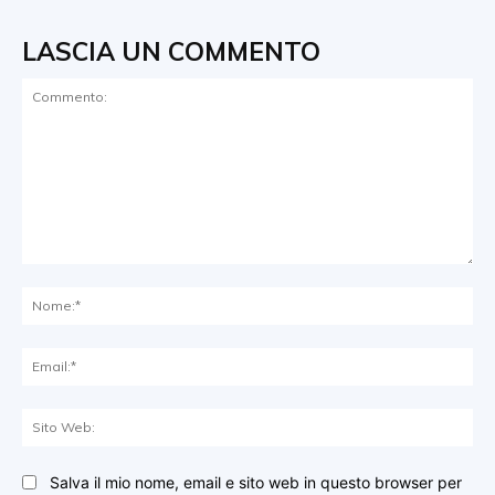
LASCIA UN COMMENTO
Commento:
No
Ema
Sit
We
Salva il mio nome, email e sito web in questo browser per