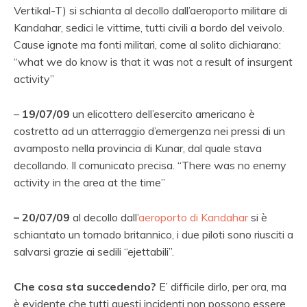
Vertikal-T) si schianta al decollo dall’aeroporto militare di
Kandahar, sedici le vittime, tutti civili a bordo del veivolo.
Cause ignote ma fonti militari, come al solito dichiarano:
“what we do know is that it was not a result of insurgent
activity”
–
19/07/09
un elicottero dell’esercito americano è
costretto ad un atterraggio d’emergenza nei pressi di un
avamposto nella provincia di Kunar, dal quale stava
decollando. Il comunicato precisa. “There was no enemy
activity in the area at the time”
– 20/07/09
al decollo dall’
aeroporto di Kandahar
si è
schiantato un tornado britannico, i due piloti sono riusciti a
salvarsi grazie ai sedili “ejettabili”.
Che cosa sta succedendo?
E’ difficile dirlo, per ora, ma
è evidente che tutti questi incidenti non possono essere