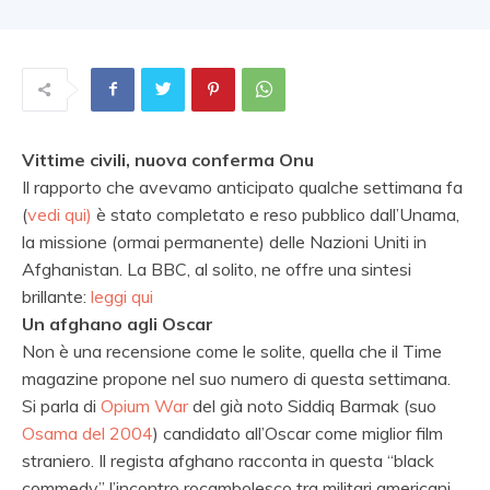
Vittime civili, nuova conferma Onu
Il rapporto che avevamo anticipato qualche settimana fa
(
vedi qui)
è stato completato e reso pubblico dall’Unama,
la missione (ormai permanente) delle Nazioni Uniti in
Afghanistan. La BBC, al solito, ne offre una sintesi
brillante:
leggi qui
Un afghano agli Oscar
Non è una recensione come le solite, quella che il Time
magazine propone nel suo numero di questa settimana.
Si parla di
Opium War
del già noto Siddiq Barmak (suo
Osama del 2004
) candidato all’Oscar come miglior film
straniero. Il regista afghano racconta in questa “black
commedy” l’incontro rocambolesco tra militari americani