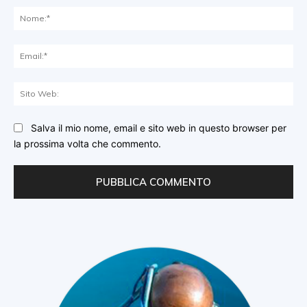
No
Ema
Sit
We
Salva il mio nome, email e sito web in questo browser per
la prossima volta che commento.