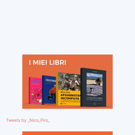
Tweets by _Nico_Piro_