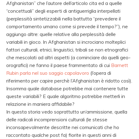
Afghanistan” che l’autore dell’articolo cita ed a quelle
“concettuali” degli esperti di antiguerriglia interpellati
(perplessità sintetizzabili nella battutta “prevedere il
comportamento umano come si prevede il tempo?”), ne
aggiungo altre: quelle relative alla perplessità delle
variabili in gioco. In Afghanistan si incrociano molteplici
fattori culturali, etnici, linguistici, tribali se non etnografici
che mescolati ad altri aspetti (a cominciare da quelli geo-
orografici) ne fanno il paese frammentato di cui
Barnett
Rubin parla nel suo saggio capolavoro
(l’opera di
riferimento per capire perchè l’Afghanistan è ridotto così).
Insomma quale database potrebbe mai contenere tutte
queste variabili? E quale algoritmo potrebbe metterli in
relazione in maniera affidabile?
In questa storia vedo soprattutto un’ammissione, quella
delle radicali incomprensioni culturali (le stesse
inconsapevolmente descritte nei comunicati che ho
raccontato qualche post fa) fiorite in questi anni di