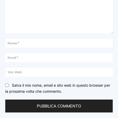
Commento:
No
Ema
Sit
We
Salva il mio nome, email e sito web in questo browser per
la prossima volta che commento.