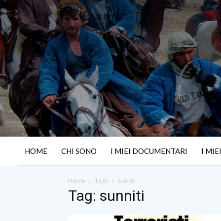
HOME
CHI SONO
I MIEI DOCUMENTARI
I MIE
Home
Tags
Sunniti
Tag: sunniti