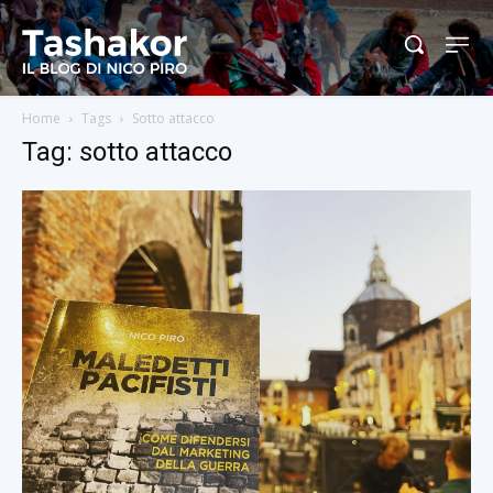
Home
Tags
Sotto attacco
Tag: sotto attacco