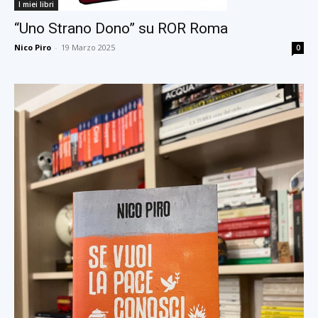
I miei libri
“Uno Strano Dono” su ROR Roma
Nico Piro
-
19 Marzo 2025
0