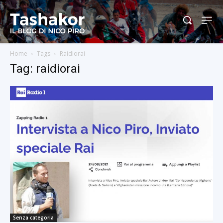
Home
Tags
Raidiorai
Tag: raidiorai
Senza categoria