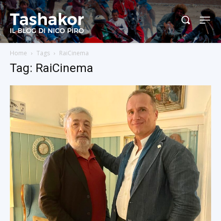
Home
Tags
RaiCinema
Tag: RaiCinema