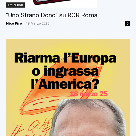
I miei libri
“Uno Strano Dono” su ROR Roma
Nico Piro
-
19 Marzo 2025
0