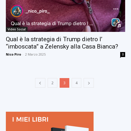
Video Social
Qual è la strategia di Trump dietro l’
“imboscata” a Zelensky alla Casa Bianca?
Nico Piro
-
2 Marzo 2025
0
2
3
4