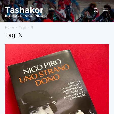
Home
Tags
N
Tag: N