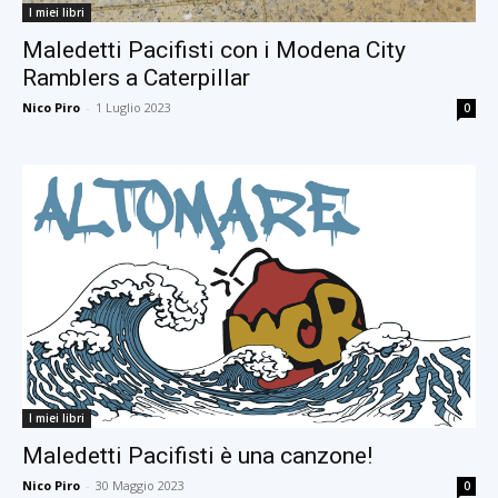
I miei libri
Maledetti Pacifisti con i Modena City
Ramblers a Caterpillar
Nico Piro
-
1 Luglio 2023
0
I miei libri
Maledetti Pacifisti è una canzone!
Nico Piro
-
30 Maggio 2023
0