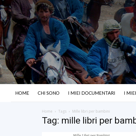
HOME
CHI SONO
I MIEI DOCUMENTARI
I MIE
Home
Tags
Mille libri per bambini
Tag: mille libri per bamb