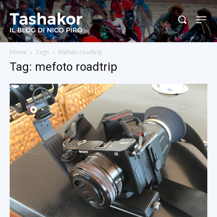
Home
Tags
Mefoto roadtrip
Tag: mefoto roadtrip