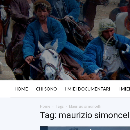
HOME
CHI SONO
I MIEI DOCUMENTARI
I MIE
Home
Tags
Maurizio simoncelli
Tag: maurizio simoncell