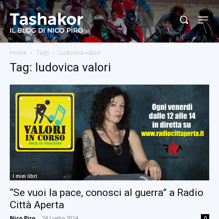
Home
Tags
Ludovica valori
Tag: ludovica valori
I miei libri
“Se vuoi la pace, conosci al guerra” a Radio
Città Aperta
Nico Piro
-
24 Luglio 2024
0