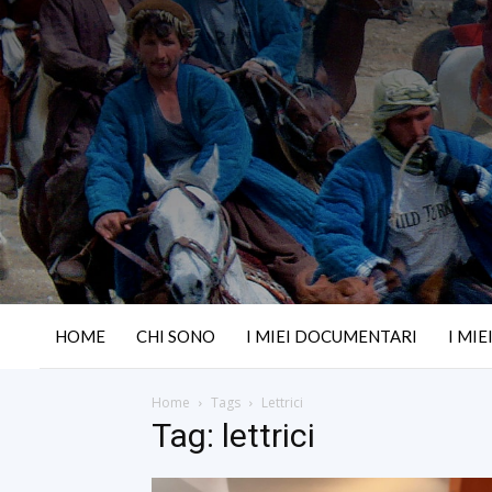
HOME
CHI SONO
I MIEI DOCUMENTARI
I MIE
Home
Tags
Lettrici
Tag: lettrici