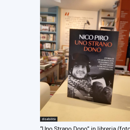
disabilità
“Uno Strano Dono” in libreria (fot