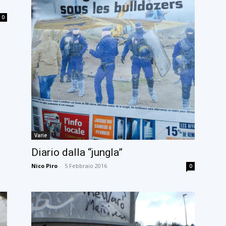
0
Varie
Diario dalla “jungla”
Nico Piro
-
5 Febbraio 2016
0