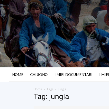
HOME
CHI SONO
I MIEI DOCUMENTARI
I MIE
Home
Tags
Jungla
Tag: jungla