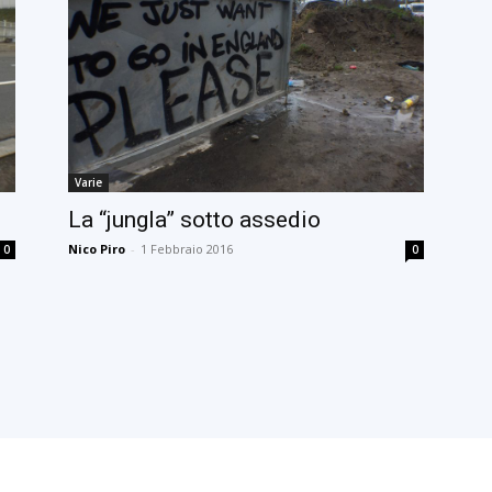
Varie
La “jungla” sotto assedio
Nico Piro
-
1 Febbraio 2016
0
0