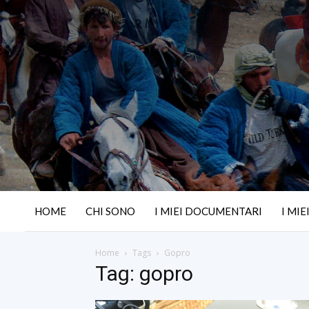
HOME
CHI SONO
I MIEI DOCUMENTARI
I MIE
Home
Tags
Gopro
Tag: gopro