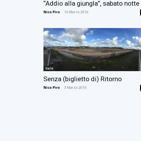
“Addio alla giungla”, sabato notte
Nico Piro
-
16 Marzo 2016
Varie
Senza (biglietto di) Ritorno
Nico Piro
-
3 Marzo 2016