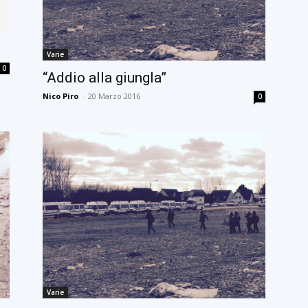
Varie
0
“Addio alla giungla”
Nico Piro
-
20 Marzo 2016
0
Varie