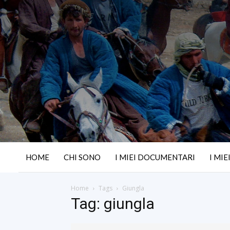
HOME
CHI SONO
I MIEI DOCUMENTARI
I MIE
Home
Tags
Giungla
Tag: giungla