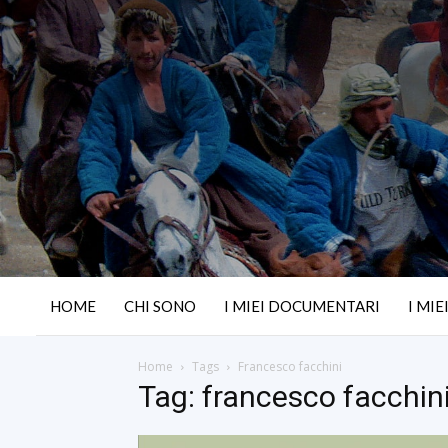
HOME
CHI SONO
I MIEI DOCUMENTARI
I MIE
Home
Tags
Francesco facchini
Tag: francesco facchin