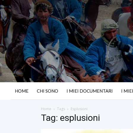
HOME
CHI SONO
I MIEI DOCUMENTARI
I MIE
Home
Tags
Esplusioni
Tag: esplusioni