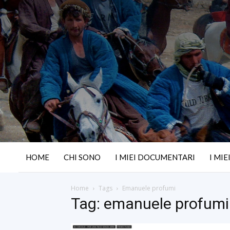
HOME
CHI SONO
I MIEI DOCUMENTARI
I MIE
Home
Tags
Emanuele profumi
Tag: emanuele profumi