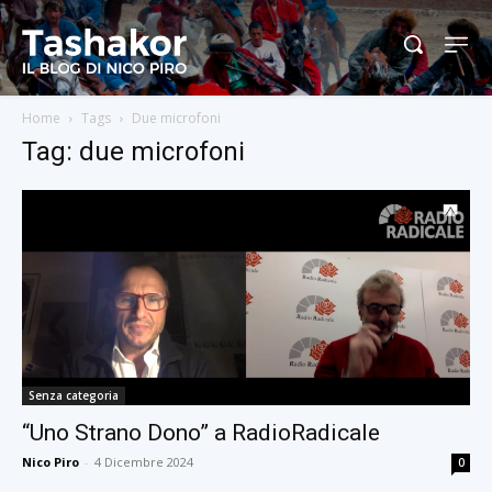
Home
Tags
Due microfoni
Tag: due microfoni
Senza categoria
“Uno Strano Dono” a RadioRadicale
Nico Piro
-
4 Dicembre 2024
0