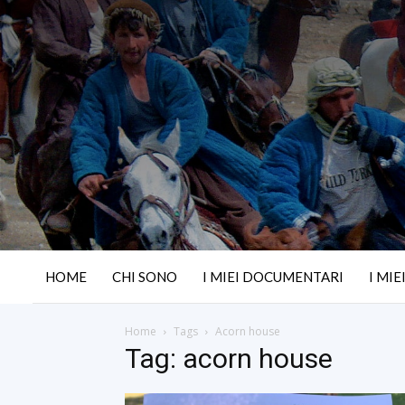
HOME
CHI SONO
I MIEI DOCUMENTARI
I MIE
Home
Tags
Acorn house
Tag: acorn house