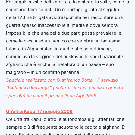
Korengal: la valle della morte o la maledetta valle, come la
chiamano tanti soldati. Un reportage girato al segutio
della 173ma brigata aviotrasportata per raccontare una
guerra spesso inaccessibile ai media e dove sembra
impossibile che una delle due parti possa prevalere; è
come la caccia ad un nemico che sembra un fantasma.
Intanto in Afghanistan, in quelle stesse settimane,
cominciava la stagione del buskashi, lo sport nazionale
afghano che è anche la metafora di un paese – suo
malgrado – in un conflitto perenne.
Speciale realizzato con Gianfranco Botta – il servizio
“battaglia a Korengal” (materiali inclusi anche in questo
speciale) ha vinto il premio Ilaria Alpi 2008.
Un’altra Kabul 17 maggio 2008
C’è un’altra Kabul dietro le autobomba e gli attentati che
sempre più di frequente scuotono la capitale afghana. E’
una città che cerca di riappropriarsi delle proprie