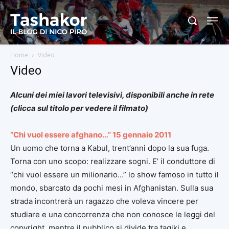
Home
Video
Video
Alcuni dei miei lavori televisivi, disponibili anche in rete
(clicca sul titolo per vedere il filmato)
“Chi vuol essere afghano…” 15 gennaio 2011
Un uomo che torna a Kabul, trent’anni dopo la sua fuga.
Torna con uno scopo: realizzare sogni. E’ il conduttore di
“chi vuol essere un milionario…” lo show famoso in tutto il
mondo, sbarcato da pochi mesi in Afghanistan. Sulla sua
strada incontrerà un ragazzo che voleva vincere per
studiare e una concorrenza che non conosce le leggi del
copyright, mentre il pubblico si divide tra tagiki e