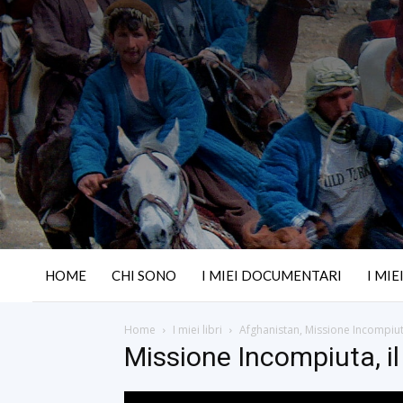
HOME
CHI SONO
I MIEI DOCUMENTARI
I MIE
Home
I miei libri
Afghanistan, Missione Incompiu
Missione Incompiuta, 