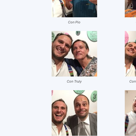
Con Pio
Con Truly
Con