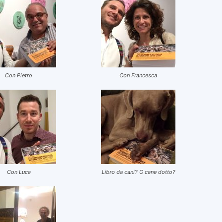
Con Pietro
Con Francesca
Con Luca
Libro da cani? O cane dotto?