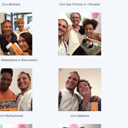
Con Barbara
Con San Filmino e i filmaker
, Maddalena e Alessandra
Con Mohammed
Con Barbara