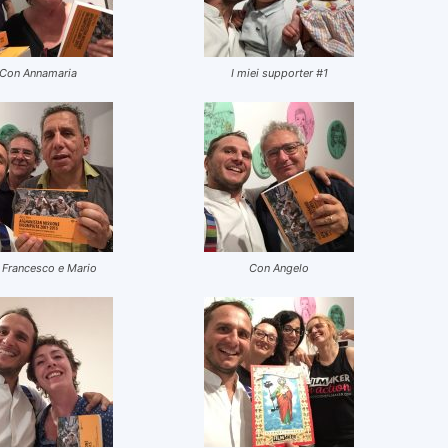
Con Annamaria
I miei supporter #1
 Francesco e Mario
Con Angelo