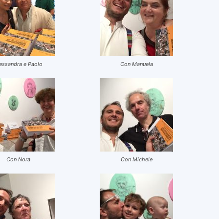
essandra e Paolo
Con Manuela
Con Nora
Con Michele