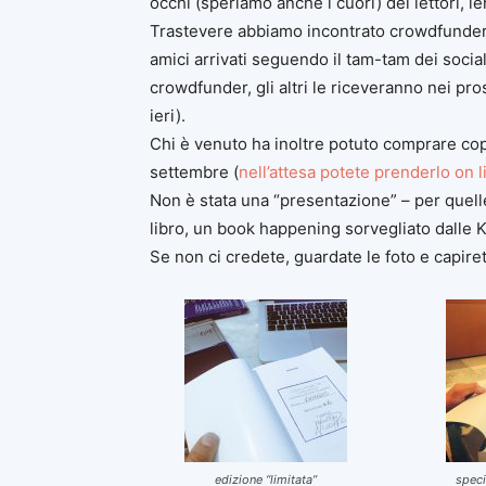
occhi (speriamo anche i cuori) dei lettori, ier
Trastevere abbiamo incontrato crowdfunders,
amici arrivati seguendo il tam-tam dei social
crowdfunder, gli altri le riceveranno nei pro
ieri).
Chi è venuto ha inoltre potuto comprare copie
settembre (
nell’attesa potete prenderlo on l
Non è stata una “presentazione” – per quelle 
libro, un book happening sorvegliato dalle Kat
Se non ci credete, guardate le foto e capir
edizione “limitata”
speci