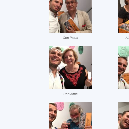
Con Paolo
Al
Con Anna