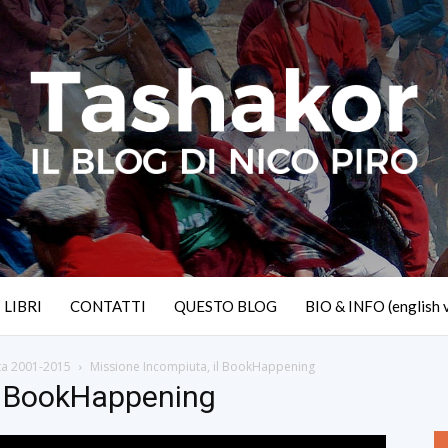
I LIBRI
CONTATTI
QUESTO BLOG
BIO & INFO (english 
ta 2001-2015
Missione Incompiuta, il BookHappening
il BookHappening