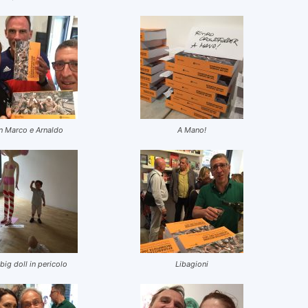
n Marco e Arnaldo
A Mano!
big doll in pericolo
Libagioni