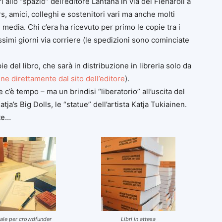
i allo “spazio” dell’editore Lantana in via dei Fienaroli a
 amici, colleghi e sostenitori vari ma anche molti
 media. Chi c’era ha ricevuto per primo le copie tra i
ssimi giorni via corriere (le spedizioni sono cominciate
 del libro, che sarà in distribuzione in libreria solo da
ine direttamente dal sito dell’editore
).
c’è tempo – ma un brindisi “liberatorio” all’uscita del
ja’s Big Dolls, le “statue” dell’artista Katja Tukiainen.
ete…
ale per crowdfunder
Libri in attesa