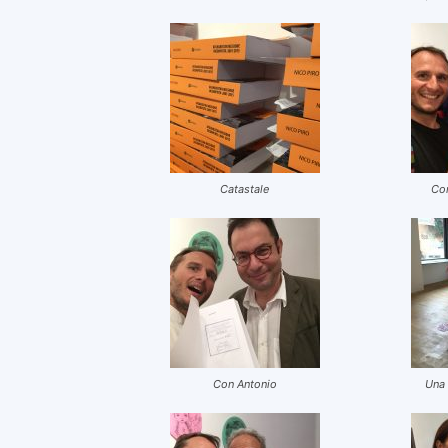
Catastale
Co
Con Antonio
Una 